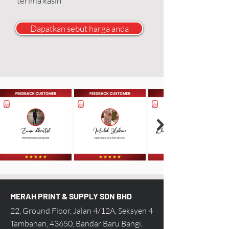
terima kasih
Dapatkan sebut harga anda
MERAH PRINT & SUPPLY SDN BHD
22, Ground Floor, Jalan 4/12A, Seksyen 4
Tambahan, 43650, Bandar Baru Bangi,